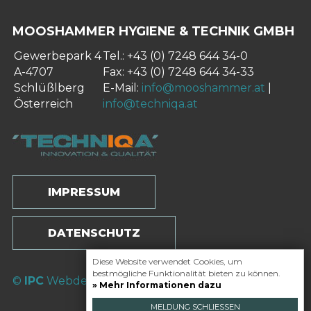
MOOSHAMMER HYGIENE & TECHNIK GMBH
Gewerbepark 4
Tel.: +43 (0) 7248 644 34-0
A-4707
Fax: +43 (0) 7248 644 34-33
Schlüßlberg
E-Mail:
info@mooshammer.at
|
Österreich
info@techniqa.at
IMPRESSUM
DATENSCHUTZ
Diese Website verwendet Cookies, um
bestmögliche Funktionalität bieten zu können.
©
IPC
Webdesign
» Mehr Informationen dazu
MELDUNG SCHLIESSEN